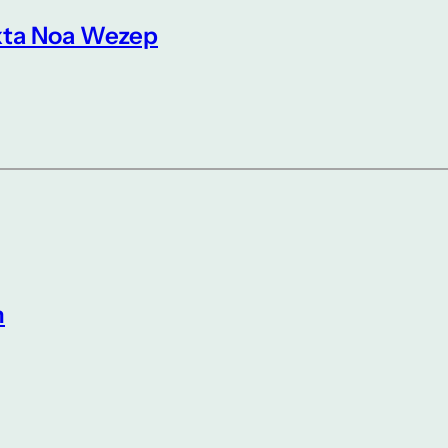
xta Noa Wezep
n