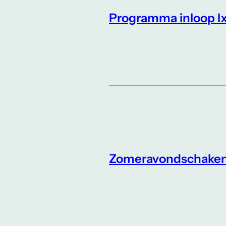
Programma inloop I
Zomeravondschake