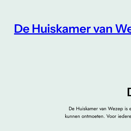
Ga
naar
de
De Huiskamer van W
inhoud
De Huiskamer van Wezep is ee
kunnen ontmoeten. Voor iedere