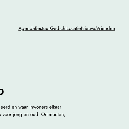
Agenda
Bestuur
Gedicht
Locatie
Nieuws
Vrienden
p
seerd en waar inwoners elkaar
k voor jong en oud. Ontmoeten,