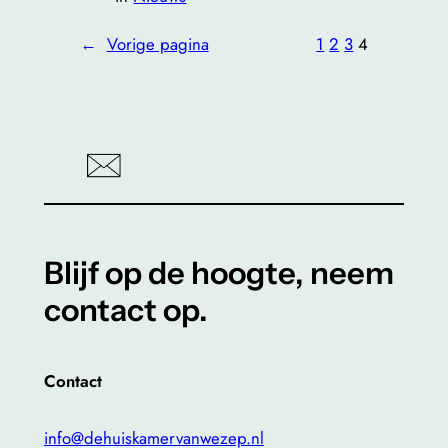
←
Vorige pagina
1
2
3
4
Blijf op de hoogte, neem
contact op.
Contact
info@dehuiskamervanwezep.nl