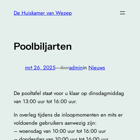
Ga
De Huiskamer van Wezep
naar
de
inhoud
Poolbiljarten
mrt 26, 2025
—
admin
in
Nieuws
door
De pooltafel staat voor u klaar op dinsdagmiddag
van 13:00 uur tot 16:00 uur.
In overleg tijdens de inloopmomenten en mits er
voldoende gebruikers aanwezig zijn:
– woensdag van 10:00 uur tot 16:00 uur
– donderdag van 10:00 uur tot 16:00 uur